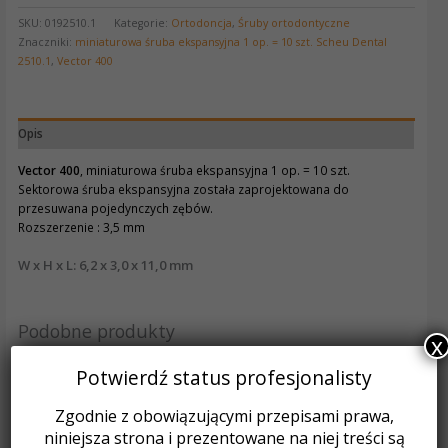
SKU:
0192510.1
Kategorie:
Ortodoncja
,
Śruby ortodontyczne
Znaczniki:
miniaturowa śruba ekspansyjna 1 op. = 10 szt. Scheu Dental
2510.1
,
Vector 400
Opis
Vector 400
, miniaturowa śruba ekspansyjna 1 op. = 10 szt.
Sektorowa śruba ekspansyjna została zaprojektowana do
przesuwana pojedynczych zębów.
Rozszerzenie : 3,5 mm
W x H x L: 6,2 x 3,0 x 11,0 mm
Podobne produkty
x
Potwierdź status profesjonalisty
Zgodnie z obowiązującymi przepisami prawa,
niniejsza strona i prezentowane na niej treści są