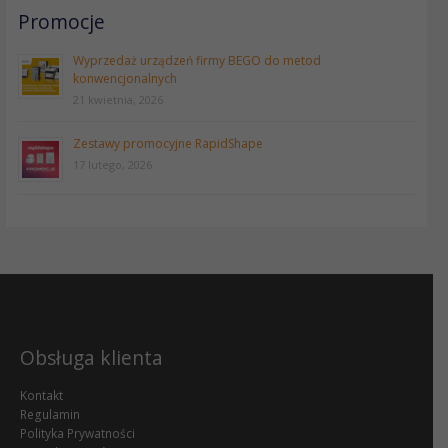
Promocje
Wyprzedaż urządzeń firmy BEGO do metod
konwencjonalnych
21 kwietnia, 2026
Zestawy promocyjne RapidShape
17 lutego, 2026
Obsługa klienta
Kontakt
Regulamin
Polityka Prywatności