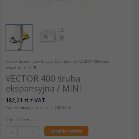
Sklep
▸
Ortodoncja
▸
Śruby ortodontyczne
▸ VECTOR 400 śruba
ekspansyjna / MINI
VECTOR 400 śruba
ekspansyjna / MINI
182,21
zł
z VAT
Poprzednia najniższa cena:
182,21
zł
.
1 op. = 10 szt.
-
+
Dodaj do koszyka