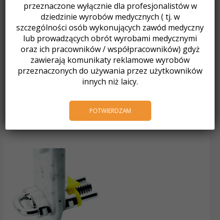
przeznaczone wyłącznie dla profesjonalistów w
dziedzinie wyrobów medycznych ( tj. w
szczególności osób wykonujących zawód medyczny
lub prowadzących obrót wyrobami medycznymi
oraz ich pracowników / współpracowników) gdyż
Ortodoncja
zawierają komunikaty reklamowe wyrobów
VECTOR 440, SEKTOROWA ?
przeznaczonych do używania przez użytkowników
RUBA EKSPANSYJNA
innych niż laicy.
Klamry
182,21
zł
z VAT
KLAMRA uko?na / „J” 0,9 mm
Dodaj do koszyka
118,47
zł
z VAT
POTWIERDZAM
Dodaj do koszyka