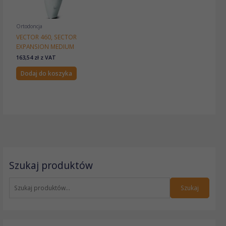
Ortodoncja
VECTOR 460, SECTOR
EXPANSION MEDIUM
163,54
zł
z VAT
Dodaj do koszyka
S
Szukaj produktów
z
u
k
Szukaj
a
j
: