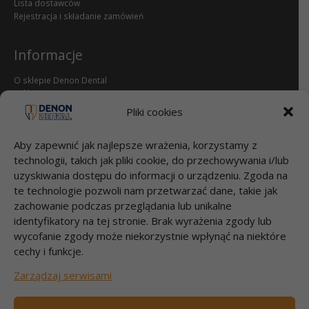
Lista dostawców
Rejestracja i składanie zamówień
Informacje
O sklepie Denon Dental
Reklamacje i zwroty
dental.pl
Pliki cookies
Przelewy
Aby zapewnić jak najlepsze wrażenia, korzystamy z
technologii, takich jak pliki cookie, do przechowywania i/lub
Bank Millenium S.A.
uzyskiwania dostępu do informacji o urządzeniu. Zgoda na
95 1160 2202 0000 0000 2812 4826
te technologie pozwoli nam przetwarzać dane, takie jak
DENON DENTAL Sp. z o.o.
zachowanie podczas przeglądania lub unikalne
Łubna 56
identyfikatory na tej stronie. Brak wyrażenia zgody lub
05-532 ŁUBNA
wycofanie zgody może niekorzystnie wpłynąć na niektóre
cechy i funkcje.
Szybki kontakt
Zarządzaj serwisami
Zadzwoń 22 717 58 70
pon-pt godz.9:00-17:00