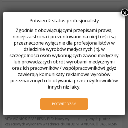
x
Potwierdź status profesjonalisty
Zgodnie z obowiązującymi przepisami prawa,
niniejsza strona i prezentowane na niej treści są
przeznaczone wyłącznie dla profesjonalistów w
dziedzinie wyrobów medycznych ( tj. w
szczególności osób wykonujących zawód medyczny
lub prowadzących obrót wyrobami medycznymi
oraz ich pracowników / współpracowników) gdyż
zawierają komunikaty reklamowe wyrobów
przeznaczonych do używania przez użytkowników
innych niż laicy.
VITA VIONIC® BASE RESIN
VITA
VIONIC®
FLEX
POTWIERDZAM
BASE
RESIN
FLEX
VITA VIONIC® BASE RESIN FLEX Nowy wymiar elastycznych protez
częściowych wykonany w technice druku 3D VITA VIONIC® BASE RESIN