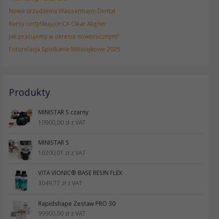
Nowe urządzenia Wassermann Dental
Kursy certyfikujące CA Clear Aligner
Jak pracujemy w okresie noworocznym?
Fotorelacja Spotkanie Mikołajkowe 2025
Produkty
MINISTAR S czarny
10900,00
zł
z VAT
MINISTAR S
10200,01
zł
z VAT
VITA VIONIC® BASE RESIN FLEX
3049,77
zł
z VAT
Rapidshape Zestaw PRO 30
99900,00
zł
z VAT