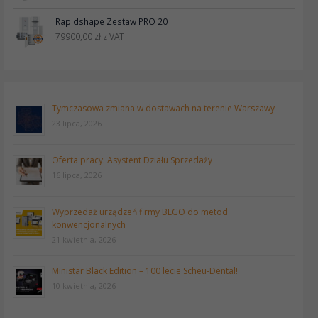
Rapidshape Zestaw PRO 20
79900,00
zł
z VAT
Tymczasowa zmiana w dostawach na terenie Warszawy
23 lipca, 2026
Oferta pracy: Asystent Działu Sprzedaży
16 lipca, 2026
Wyprzedaż urządzeń firmy BEGO do metod
konwencjonalnych
21 kwietnia, 2026
Ministar Black Edition – 100 lecie Scheu-Dental!
10 kwietnia, 2026