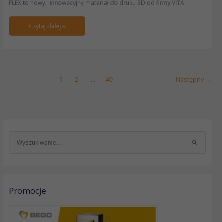
FLEX to nowy, innowacyjny materiał do druku 3D od firmy VITA
Czytaj dalej »
1
2
…
40
Następny
→
S
z
u
k
a
Promocje
j
d