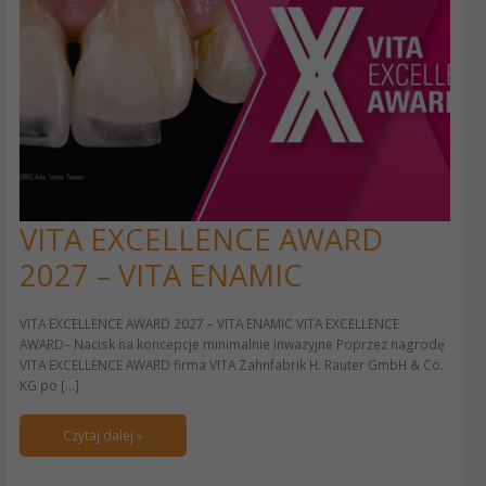
VITA EXCELLENCE AWARD
VITA
EXCELLENCE
2027 – VITA ENAMIC
AWARD
2027
–
VITA EXCELLENCE AWARD 2027 – VITA ENAMIC VITA EXCELLENCE
VITA
AWARD– Nacisk na koncepcje minimalnie inwazyjne Poprzez nagrodę
ENAMIC
VITA EXCELLENCE AWARD firma VITA Zahnfabrik H. Rauter GmbH & Co.
KG po […]
Czytaj dalej »