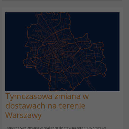
Tymczasowa zmiana w
Tymczasowa
zmiana
dostawach na terenie
w
dostawach
Warszawy
na
terenie
Warszawy
Tymczasowa zmiana w realizacji dostaw na terenie Warszawy