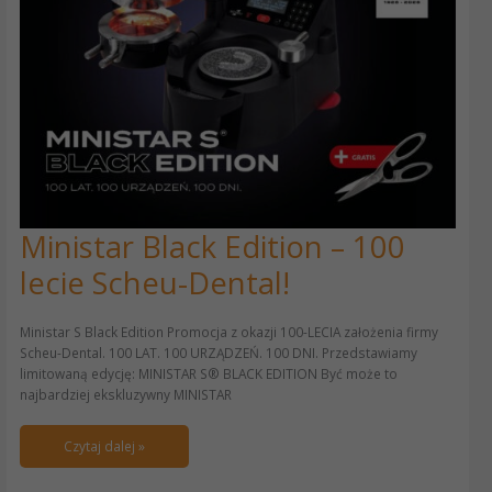
Ministar Black Edition – 100
Ministar
Black
lecie Scheu-Dental!
Edition
–
100
Ministar S Black Edition Promocja z okazji 100-LECIA założenia firmy
lecie
Scheu-Dental. 100 LAT. 100 URZĄDZEŃ. 100 DNI. Przedstawiamy
Scheu-
limitowaną edycję: MINISTAR S® BLACK EDITION Być może to
Dental!
najbardziej ekskluzywny MINISTAR
Czytaj dalej »