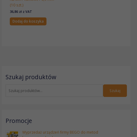
(10 szt.)
36,86
zł
z VAT
Dodaj do koszyka
S
Szukaj produktów
z
u
k
Szukaj
a
j
:
Promocje
Wyprzedaż urządzeń firmy BEGO do metod