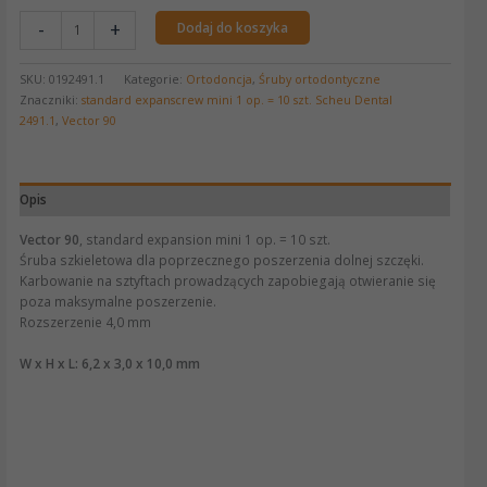
-
+
Dodaj do koszyka
SKU:
0192491.1
Kategorie:
Ortodoncja
,
Śruby ortodontyczne
Znaczniki:
standard expanscrew mini 1 op. = 10 szt. Scheu Dental
2491.1
,
Vector 90
Opis
Vector 90
, standard expansion mini 1 op. = 10 szt.
Śruba szkieletowa dla poprzecznego poszerzenia dolnej szczęki.
Karbowanie na sztyftach prowadzących zapobiegają otwieranie się
poza maksymalne poszerzenie.
Rozszerzenie 4,0 mm
W x H x L: 6,2 x 3,0 x 10,0 mm