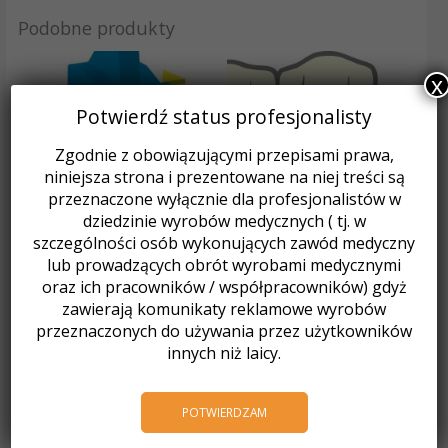
Podobne produkty
x
Potwierdź status profesjonalisty
Zgodnie z obowiązującymi przepisami prawa,
niniejsza strona i prezentowane na niej treści są
przeznaczone wyłącznie dla profesjonalistów w
dziedzinie wyrobów medycznych ( tj. w
Klamry
szczególności osób wykonujących zawód medyczny
KLAMRY kulkowe / 0,7 mm
Ortodoncja
lub prowadzących obrót wyrobami medycznymi
(10 szt.)
VECTOR 730 ?ruba 3-
oraz ich pracowników / współpracowników) gdyż
36,86
zł
z VAT
kierunkowa / typu
zawierają komunikaty reklamowe wyrobów
165,57
zł
z VAT
Dodaj do koszyka
przeznaczonych do używania przez użytkowników
Dodaj do koszyka
innych niż laicy.
POTWIERDZAM