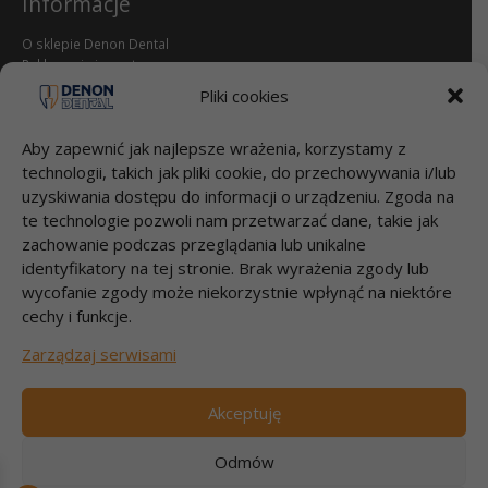
Informacje
O sklepie Denon Dental
Reklamacje i zwroty
dental.pl
Pliki cookies
Przelewy
Aby zapewnić jak najlepsze wrażenia, korzystamy z
technologii, takich jak pliki cookie, do przechowywania i/lub
Bank Millenium S.A.
uzyskiwania dostępu do informacji o urządzeniu. Zgoda na
95 1160 2202 0000 0000 2812 4826
te technologie pozwoli nam przetwarzać dane, takie jak
DENON DENTAL Sp. z o.o.
zachowanie podczas przeglądania lub unikalne
Łubna 56
identyfikatory na tej stronie. Brak wyrażenia zgody lub
05-532 ŁUBNA
wycofanie zgody może niekorzystnie wpłynąć na niektóre
cechy i funkcje.
Szybki kontakt
Zarządzaj serwisami
Zadzwoń 22 717 58 70
pon-pt godz.9:00-17:00
Akceptuję
e-mail: info@dental.pl
Odmów