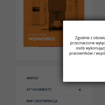
Zgodnie z obowią
przeznaczone wyłącz
osób wykonując
pracowników / wspó
+
AKRYLE
+
ATTACHMENTY
BHP I DEZYNFEKCJA