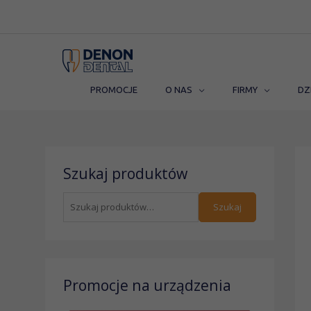
Przejdź
do
treści
PROMOCJE
O NAS
FIRMY
DZ
S
Szukaj produktów
z
u
Szukaj
k
a
j
:
Promocje na urządzenia