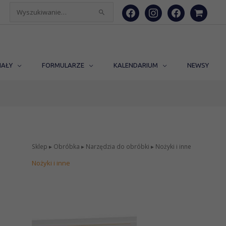
facebook
instagram
facebook
shopping-
Szukaj
cart
dla:
IAŁY
FORMULARZE
KALENDARIUM
NEWSY
Sklep
▸
Obróbka
▸
Narzędzia do obróbki
▸ Nożyki i inne
Nożyki i inne