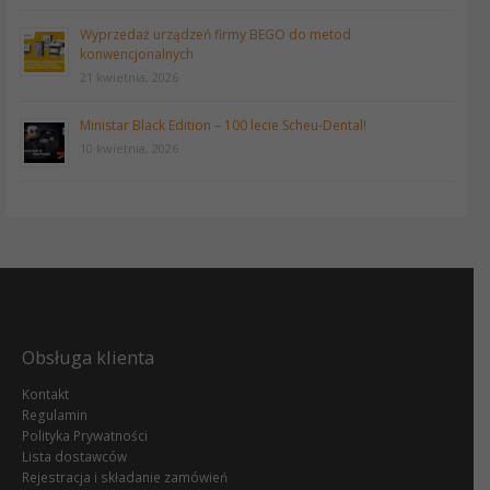
Wyprzedaż urządzeń firmy BEGO do metod
konwencjonalnych
21 kwietnia, 2026
Ministar Black Edition – 100 lecie Scheu-Dental!
10 kwietnia, 2026
Obsługa klienta
Kontakt
Regulamin
Polityka Prywatności
Lista dostawców
Rejestracja i składanie zamówień