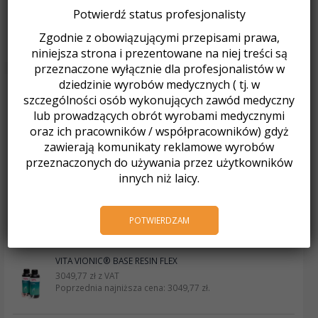
Potwierdź status profesjonalisty
Jak pracujemy w okresie noworocznym?
Zgodnie z obowiązującymi przepisami prawa,
Fotorelacja Spotkanie Mikołajkowe 2025
niniejsza strona i prezentowane na niej treści są
przeznaczone wyłącznie dla profesjonalistów w
dziedzinie wyrobów medycznych ( tj. w
Produkty
szczególności osób wykonujących zawód medyczny
lub prowadzących obrót wyrobami medycznymi
MINISTAR S czarny
oraz ich pracowników / współpracowników) gdyż
10900,00
zł
z VAT
zawierają komunikaty reklamowe wyrobów
Poprzednia najniższa cena:
10900,00
zł
.
przeznaczonych do używania przez użytkowników
innych niż laicy.
MINISTAR S
10200,01
zł
z VAT
POTWIERDZAM
Poprzednia najniższa cena:
10200,01
zł
.
VITA VIONIC® BASE RESIN FLEX
3049,77
zł
z VAT
Poprzednia najniższa cena:
3049,77
zł
.