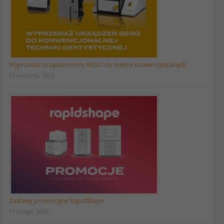
Wyprzedaż urządzeń firmy BEGO do metod konwencjonalnych
21 kwietnia, 2026
Zestawy promocyjne RapidShape
17 lutego, 2026