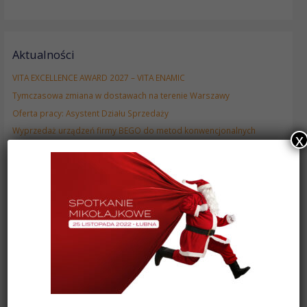
Aktualności
VITA EXCELLENCE AWARD 2027 – VITA ENAMIC
Tymczasowa zmiana w dostawach na terenie Warszawy
Oferta pracy: Asystent Działu Sprzedaży
Wyprzedaż urządzeń firmy BEGO do metod konwencjonalnych
x
Ministar Black Edition – 100 lecie Scheu-Dental!
VITA VIONIC® BASE RESIN FLEX
Zestawy promocyjne RapidShape
Frezarka Roland DWX-53DC
Frezarka Roland DWX-43W
Drukarka 3D ASIGA Max 2
Oferta pracy – Przedstawiciel Medyczny ds. Implantologii oraz
Technologii CAD/CAM
Nowe urządzenia Wassermann Dental
Kursy certyfikujące CA Clear Aligner