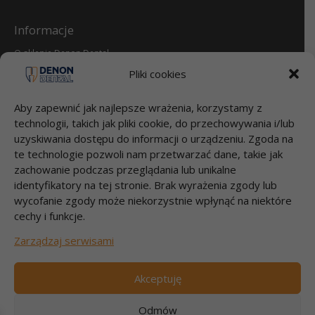
Informacje
O sklepie Denon Dental
Reklamacje i zwroty
Pliki cookies
dental.pl
Aby zapewnić jak najlepsze wrażenia, korzystamy z
Przelewy
technologii, takich jak pliki cookie, do przechowywania i/lub
uzyskiwania dostępu do informacji o urządzeniu. Zgoda na
Bank Millenium S.A.
te technologie pozwoli nam przetwarzać dane, takie jak
95 1160 2202 0000 0000 2812 4826
DENON DENTAL Sp. z o.o.
zachowanie podczas przeglądania lub unikalne
Łubna 56
identyfikatory na tej stronie. Brak wyrażenia zgody lub
05-532 ŁUBNA
wycofanie zgody może niekorzystnie wpłynąć na niektóre
cechy i funkcje.
Szybki kontakt
Zarządzaj serwisami
Zadzwoń 22 717 58 70
pon-pt godz.9:00-17:00
Akceptuję
e-mail: info@dental.pl
Odmów