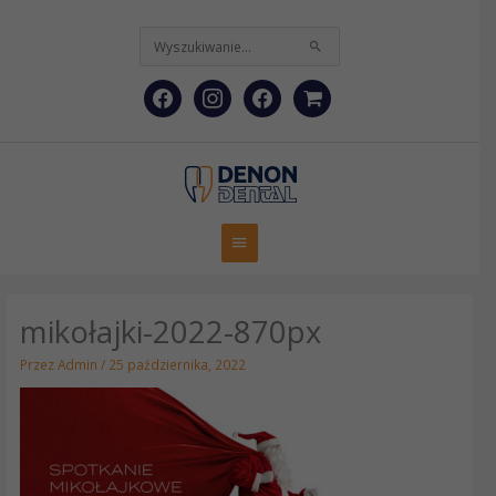
Przejdź
facebook
instagram
facebook
shopping-
do
treści
Szukaj
cart
dla:
Główne
menu
mikołajki-2022-870px
Przez
Admin
/
25 października, 2022