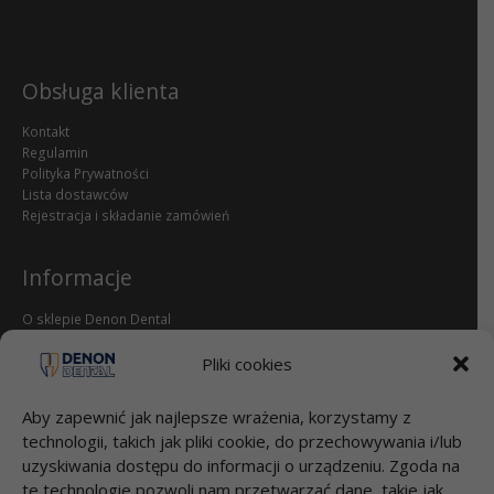
Obsługa klienta
Kontakt
Regulamin
Polityka Prywatności
Lista dostawców
Rejestracja i składanie zamówień
Informacje
O sklepie Denon Dental
Reklamacje i zwroty
dental.pl
Pliki cookies
Aby zapewnić jak najlepsze wrażenia, korzystamy z
Przelewy
technologii, takich jak pliki cookie, do przechowywania i/lub
uzyskiwania dostępu do informacji o urządzeniu. Zgoda na
Bank Millenium S.A.
95 1160 2202 0000 0000 2812 4826
te technologie pozwoli nam przetwarzać dane, takie jak