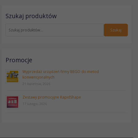
S
Szukaj produktów
z
u
k
Szukaj
a
j
:
Promocje
Wyprzedaż urządzeń firmy BEGO do metod
konwencjonalnych
21 kwietnia, 2026
Zestawy promocyjne RapidShape
17 lutego, 2026