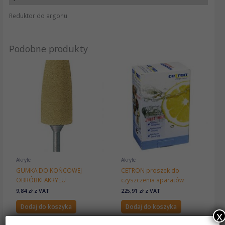
Reduktor do argonu
Podobne produkty
Akryle
Akryle
GUMKA DO KOŃCOWEJ
CETRON proszek do
OBRÓBKI AKRYLU
czyszczenia aparatów
9,84
zł
z VAT
225,91
zł
z VAT
Dodaj do koszyka
Dodaj do koszyka
x