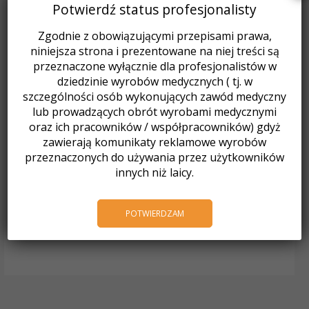
Potwierdź status profesjonalisty
Zgodnie z obowiązującymi przepisami prawa,
niniejsza strona i prezentowane na niej treści są
przeznaczone wyłącznie dla profesjonalistów w
dziedzinie wyrobów medycznych ( tj. w
szczególności osób wykonujących zawód medyczny
lub prowadzących obrót wyrobami medycznymi
oraz ich pracowników / współpracowników) gdyż
zawierają komunikaty reklamowe wyrobów
przeznaczonych do używania przez użytkowników
Akryle
VERTEX RAPID SIMPLIFIED
innych niż laicy.
płyn / 250 ml
49,68
zł
z VAT
POTWIERDZAM
Dodaj do koszyka