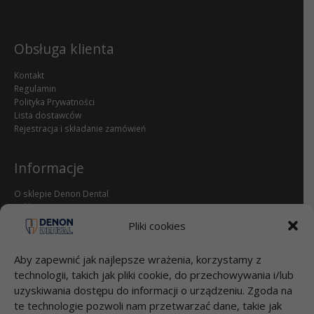
Obsługa klienta
Kontakt
Regulamin
Polityka Prywatności
Lista dostawców
Rejestracja i składanie zamówień
Informacje
O sklepie Denon Dental
Reklamacje i zwroty
dental.pl
Pliki cookies
Przelewy
Aby zapewnić jak najlepsze wrażenia, korzystamy z
technologii, takich jak pliki cookie, do przechowywania i/lub
Bank Millenium S.A.
uzyskiwania dostępu do informacji o urządzeniu. Zgoda na
95 1160 2202 0000 0000 2812 4826
te technologie pozwoli nam przetwarzać dane, takie jak
DENON DENTAL Sp. z o.o.