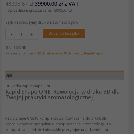
48005,67
zł
39900,00
zł
z VAT
Poprzednia najniższa cena:
48005,67
zł
.
Szybki i precyzyjny druk dla stomatologów
-
+
Dodaj do koszyka
SKU:
610ONE
Kategorie:
Drukarki 3D
,
Drukowanie 3D
,
Nowości
,
Rapidshape
Opis
Drukarka RapidShape ONE
Rapid Shape ONE: Rewolucja w druku 3D dla
Twojej praktyki stomatologicznej
Rapid Shape ONE
to kompleksowe rozwiązanie do druku 3D
zaprojektowane specjalnie dla współczesnej stomatologii. To
kompaktowe, szybkie i niezwykle precyzyjne urządzenie, które