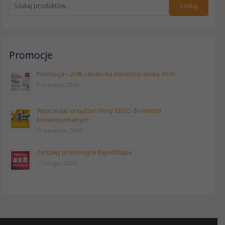
k
Szukaj
a
j
:
Promocje
Promocja – 20% rabatu na metaloceramikę VITA!
9 czerwca, 2026
Wyprzedaż urządzeń firmy BEGO do metod
konwencjonalnych
21 kwietnia, 2026
Zestawy promocyjne RapidShape
17 lutego, 2026