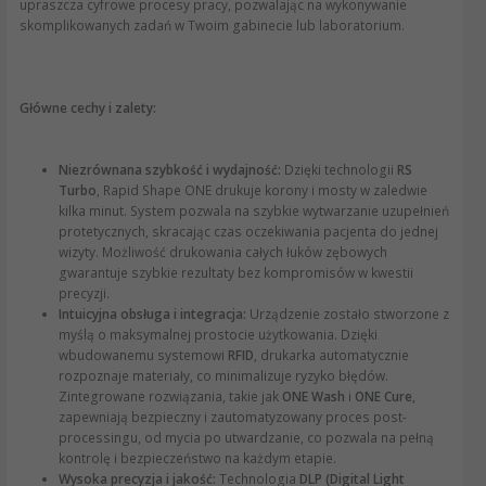
upraszcza cyfrowe procesy pracy, pozwalając na wykonywanie
skomplikowanych zadań w Twoim gabinecie lub laboratorium.
Główne cechy i zalety:
Niezrównana szybkość i wydajność:
Dzięki technologii
RS
Turbo
, Rapid Shape ONE drukuje korony i mosty w zaledwie
kilka minut. System pozwala na szybkie wytwarzanie uzupełnień
protetycznych, skracając czas oczekiwania pacjenta do jednej
wizyty. Możliwość drukowania całych łuków zębowych
gwarantuje szybkie rezultaty bez kompromisów w kwestii
precyzji.
Intuicyjna obsługa i integracja:
Urządzenie zostało stworzone z
myślą o maksymalnej prostocie użytkowania. Dzięki
wbudowanemu systemowi
RFID
, drukarka automatycznie
rozpoznaje materiały, co minimalizuje ryzyko błędów.
Zintegrowane rozwiązania, takie jak
ONE Wash
i
ONE Cure
,
zapewniają bezpieczny i zautomatyzowany proces post-
processingu, od mycia po utwardzanie, co pozwala na pełną
kontrolę i bezpieczeństwo na każdym etapie.
Wysoka precyzja i jakość:
Technologia
DLP (Digital Light