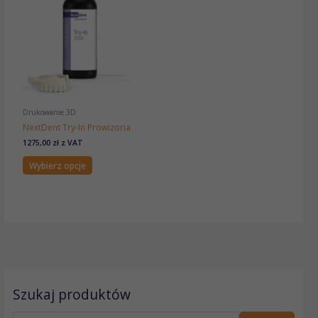
ma
wiele
wariantów.
Opcje
można
wybrać
na
stronie
produktu
Drukowanie 3D
NextDent Try-In Prowizoria
1275,00
zł
z VAT
Wybierz opcje
S
Szukaj produktów
z
u