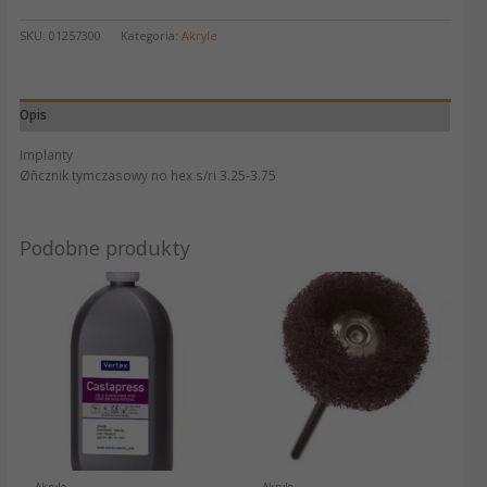
SKU:
01257300
Kategoria:
Akryle
Opis
Implanty
Øñcznik tymczasowy no hex s/ri 3.25-3.75
Podobne produkty