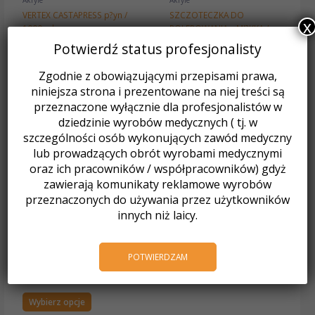
Akryle
Akryle
VERTEX CASTAPRESS p?yn /
SZCZOTECZKA DO
x
1000 ml
POLEROWANIA – MI?KKA /
268,92
zł
z VAT
7,38
zł
z VAT
Potwierdź status profesjonalisty
Dodaj do koszyka
Dodaj do koszyka
Zgodnie z obowiązującymi przepisami prawa,
niniejsza strona i prezentowane na niej treści są
przeznaczone wyłącznie dla profesjonalistów w
Ten
dziedzinie wyrobów medycznych ( tj. w
produkt
szczególności osób wykonujących zawód medyczny
ma
lub prowadzących obrót wyrobami medycznymi
wiele
oraz ich pracowników / współpracowników) gdyż
wariantów.
zawierają komunikaty reklamowe wyrobów
Opcje
można
przeznaczonych do używania przez użytkowników
wybrać
innych niż laicy.
na
stronie
produktu
Akryle
POTWIERDZAM
Rapid Simplified
240,02
zł
z VAT
Wybierz opcje