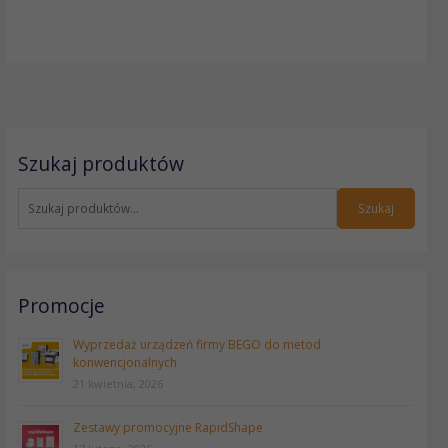
S
Szukaj produktów
z
u
k
Szukaj
a
j
:
Promocje
Wyprzedaż urządzeń firmy BEGO do metod
konwencjonalnych
21 kwietnia, 2026
Zestawy promocyjne RapidShape