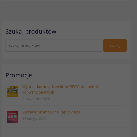
S
Szukaj produktów
z
u
k
Szukaj
a
j
:
Promocje
Wyprzedaż urządzeń firmy BEGO do metod
konwencjonalnych
21 kwietnia, 2026
Zestawy promocyjne RapidShape
17 lutego, 2026