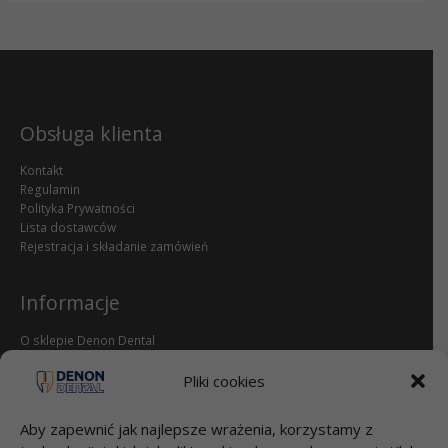
Obsługa klienta
Kontakt
Regulamin
Polityka Prywatności
Lista dostawców
Rejestracja i składanie zamówień
Informacje
O sklepie Denon Dental
Reklamacje i zwroty
dental.pl
Pliki cookies
Aby zapewnić jak najlepsze wrażenia, korzystamy z
Przelewy