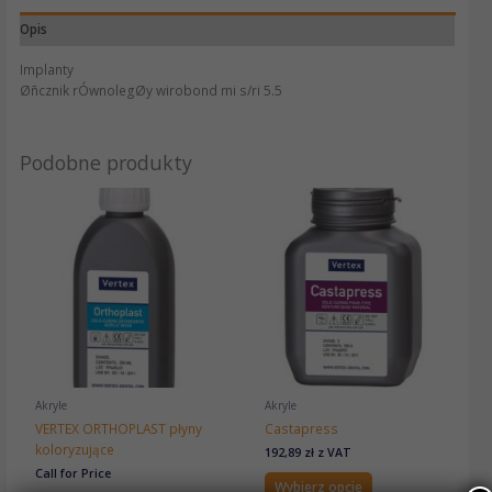
Opis
Implanty
Øñcznik rÓwnolegØy wirobond mi s/ri 5.5
Podobne produkty
Ten
produkt
ma
wiele
wariantów.
Opcje
można
wybrać
na
stronie
produktu
Akryle
Akryle
VERTEX ORTHOPLAST płyny
Castapress
koloryzujące
192,89
zł
z VAT
Call for Price
Wybierz opcje