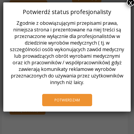
x
Dowiedz się więcej
Potwierdź status profesjonalisty
Zgodnie z obowiązującymi przepisami prawa,
niniejsza strona i prezentowane na niej treści są
przeznaczone wyłącznie dla profesjonalistów w
dziedzinie wyrobów medycznych ( tj. w
szczególności osób wykonujących zawód medyczny
lub prowadzących obrót wyrobami medycznymi
oraz ich pracowników / współpracowników) gdyż
zawierają komunikaty reklamowe wyrobów
przeznaczonych do używania przez użytkowników
innych niż laicy.
Akryle
VERTEX SELF-CURING płyn /
1000 ml
POTWIERDZAM
226,80
zł
z VAT
Dodaj do koszyka