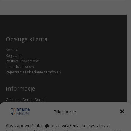
Obsługa klienta
Kontakt
Regulamin
Polityka Prywatności
Lista dostawców
Rejestracja i składanie zamówień
Informacje
O sklepie Denon Dental
Reklamacje i zwroty
dental.pl
Pliki cookies
Aby zapewnić jak najlepsze wrażenia, korzystamy z
Przelewy