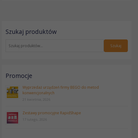
S
Szukaj produktów
z
u
k
Szukaj
a
j
:
Promocje
Wyprzedaż urządzeń firmy BEGO do metod
konwencjonalnych
21 kwietnia, 2026
Zestawy promocyjne RapidShape
17 lutego, 2026