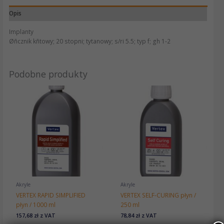
Opis
Implanty
Øñcznik kñtowy; 20 stopni; tytanowy; s/ri 5.5; typ f; gh 1-2
Podobne produkty
Akryle
Akryle
VERTEX RAPID SIMPLIFIED
VERTEX SELF-CURING płyn /
płyn / 1000 ml
250 ml
157,68
zł
z VAT
78,84
zł
z VAT