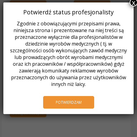
x
Dodaj do koszyka
Dodaj do koszyka
Potwierdź status profesjonalisty
Zgodnie z obowiązującymi przepisami prawa,
niniejsza strona i prezentowane na niej treści są
przeznaczone wyłącznie dla profesjonalistów w
dziedzinie wyrobów medycznych ( tj. w
szczególności osób wykonujących zawód medyczny
lub prowadzących obrót wyrobami medycznymi
oraz ich pracowników / współpracowników) gdyż
zawierają komunikaty reklamowe wyrobów
przeznaczonych do używania przez użytkowników
innych niż laicy.
Akryle
VERTEX ORTHOPLAT
proszek / „22” clear
POTWIERDZAM
884,52
zł
z VAT
Dodaj do koszyka