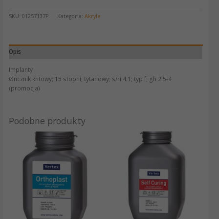
SKU:
01257137P
Kategoria:
Akryle
Opis
Implanty
Øñcznik kñtowy; 15 stopni; tytanowy; s/ri 4.1; typ f; gh 2.5-4
(promocja)
Podobne produkty
Ten
produkt
ma
wiele
wariantów.
Opcje
można
wybrać
na