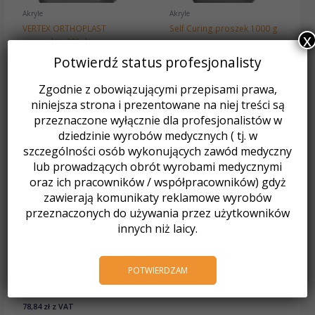
stronie
produktu
Akryle
Akryle
VERTEX ORTHOPLAST
Self Curing proszek 1000 g
x
proszek / „22” clear
273,00
zł
z VAT
142,56
zł
z VAT
Potwierdź status profesjonalisty
Wybierz opcje
Dodaj do koszyka
Zgodnie z obowiązującymi przepisami prawa,
niniejsza strona i prezentowane na niej treści są
przeznaczone wyłącznie dla profesjonalistów w
dziedzinie wyrobów medycznych ( tj. w
szczególności osób wykonujących zawód medyczny
lub prowadzących obrót wyrobami medycznymi
oraz ich pracowników / współpracowników) gdyż
zawierają komunikaty reklamowe wyrobów
przeznaczonych do używania przez użytkowników
innych niż laicy.
Akryle
POTWIERDZAM
VERTEX SELF-CURING płyn /
250 ml
78,84
zł
z VAT