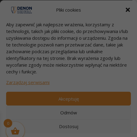
Reklamacje i zwroty
dental.pl
Pliki cookies
Aby zapewnić jak najlepsze wrażenia, korzystamy z
Przelewy
technologii, takich jak pliki cookie, do przechowywania i/lub
Bank Millenium S.A.
uzyskiwania dostępu do informacji o urządzeniu. Zgoda na
95 1160 2202 0000 0000 2812 4826
te technologie pozwoli nam przetwarzać dane, takie jak
DENON DENTAL Sp. z o.o.
zachowanie podczas przeglądania lub unikalne
Łubna 56
identyfikatory na tej stronie. Brak wyrażenia zgody lub
05-532 ŁUBNA
wycofanie zgody może niekorzystnie wpłynąć na niektóre
cechy i funkcje.
Szybki kontakt
Zarządzaj serwisami
Zadzwoń 22 717 58 70
pon-pt godz.9:00-17:00
Akceptuję
e-mail: info@dental.pl
Odmów
0
Dostosuj
Copyright © 2026
Denon Dental
| Dev:
Experto WordPress