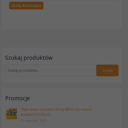
Dodaj do koszyka
S
Szukaj produktów
z
u
k
Szukaj
a
j
:
Promocje
Wyprzedaż urządzeń firmy BEGO do metod
konwencjonalnych
21 kwietnia, 2026