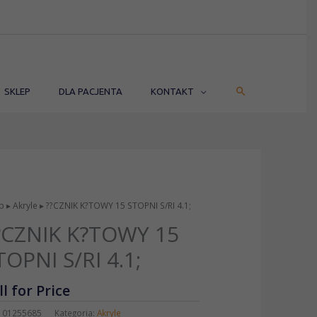
SZUKAJ
SKLEP
DLA PACJENTA
KONTAKT
p
▸
Akryle
▸ ??CZNIK K?TOWY 15 STOPNI S/RI 4.1;
?CZNIK K?TOWY 15
TOPNI S/RI 4.1;
ll for Price
:
01255685
Kategoria:
Akryle