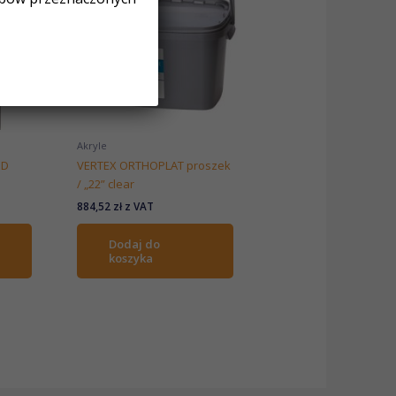
Akryle
ED
VERTEX ORTHOPLAT proszek
/ „22” clear
884,52
zł
z VAT
Dodaj do
koszyka