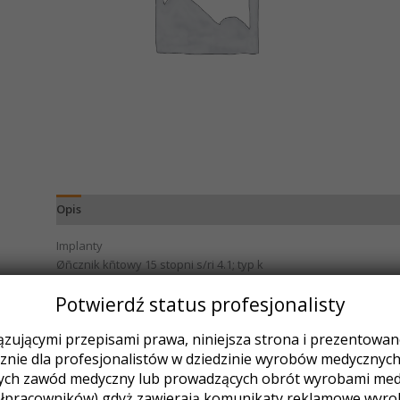
Opis
Implanty
Øñcznik kñtowy 15 stopni s/ri 4.1; typ k
Potwierdź status profesjonalisty
Podobne produkty
zującymi przepisami prawa, niniejsza strona i prezentowane 
nie dla profesjonalistów w dziedzinie wyrobów medycznych (
Ten
ych zawód medyczny lub prowadzących obrót wyrobami medy
produkt
ma
łpracowników) gdyż zawierają komunikaty reklamowe wyr