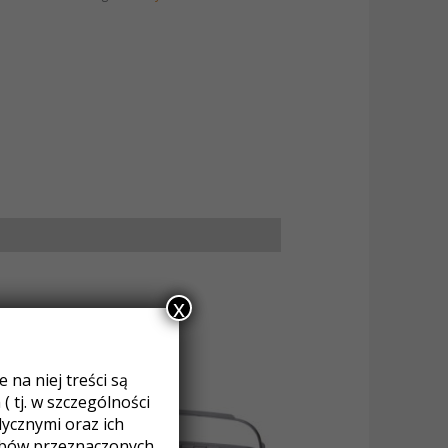
x
na niej treści są
 tj. w szczególności
cznymi oraz ich
obów przeznaczonych