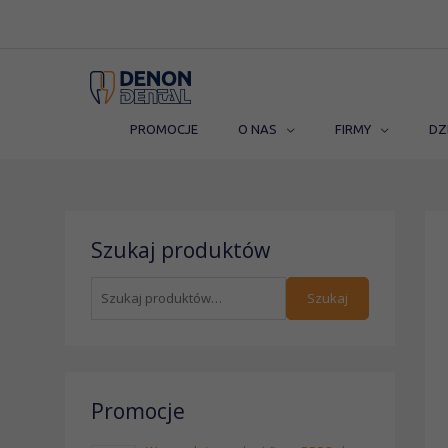
Przejdź
do
treści
PROMOCJE
O NAS
FIRMY
DZ
S
Szukaj produktów
z
u
Szukaj
k
a
j
:
Promocje