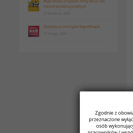
Wyprzedaż urządzeń firmy BEGO do
metod konwencjonalnych
21 kwietnia, 2026
Zestawy promocyjne RapidShape
17 lutego, 2026
Zgodnie z obowią
przeznaczone wyłącz
osób wykonując
pracowników / wspó