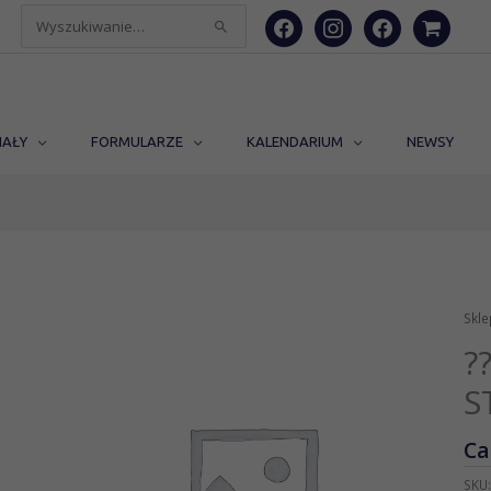
facebook
instagram
facebook
shopping-
Szukaj
cart
dla:
IAŁY
FORMULARZE
KALENDARIUM
NEWSY
Skle
?
S
Ca
SKU