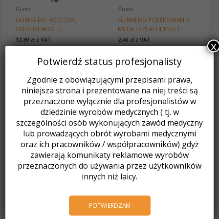
Gumki
Gumki
GUMKA DO KO?COWEJ
GUMKI DO POLEROWANIA
OBR?BKI AKRYLU
METALI SZLACHETNYCH
12,30
zł
z VAT
2,46
zł
z VAT
x
Dodaj do koszyka
Dodaj do koszyka
Potwierdź status profesjonalisty
Zgodnie z obowiązującymi przepisami prawa,
niniejsza strona i prezentowane na niej treści są
przeznaczone wyłącznie dla profesjonalistów w
dziedzinie wyrobów medycznych ( tj. w
szczególności osób wykonujących zawód medyczny
lub prowadzących obrót wyrobami medycznymi
oraz ich pracowników / współpracowników) gdyż
zawierają komunikaty reklamowe wyrobów
przeznaczonych do używania przez użytkowników
innych niż laicy.
Gumki
GUMKI DO WST?PNEJ OBR?
BKI STOP?W CO-CR
POTWIERDZAM
1,23
zł
z VAT