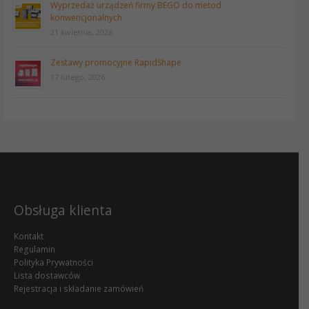
Wyprzedaż urządzeń firmy BEGO do metod
konwencjonalnych
21 kwietnia, 2026
Zestawy promocyjne RapidShape
17 lutego, 2026
Obsługa klienta
Kontakt
Regulamin
Polityka Prywatności
Lista dostawców
Rejestracja i składanie zamówień