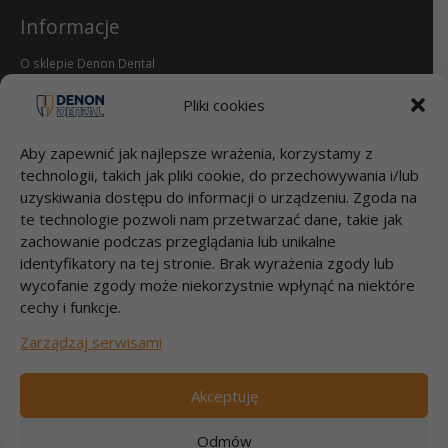
Informacje
O sklepie Denon Dental
Reklamacje i zwroty
dental.pl
Pliki cookies
Aby zapewnić jak najlepsze wrażenia, korzystamy z
Przelewy
technologii, takich jak pliki cookie, do przechowywania i/lub
Bank Millenium S.A.
uzyskiwania dostępu do informacji o urządzeniu. Zgoda na
95 1160 2202 0000 0000 2812 4826
te technologie pozwoli nam przetwarzać dane, takie jak
DENON DENTAL Sp. z o.o.
zachowanie podczas przeglądania lub unikalne
Łubna 56
identyfikatory na tej stronie. Brak wyrażenia zgody lub
05-532 ŁUBNA
wycofanie zgody może niekorzystnie wpłynąć na niektóre
cechy i funkcje.
Szybki kontakt
Zarządzaj serwisami
Zadzwoń 22 717 58 70
pon-pt godz.9:00-17:00
Akceptuję
e-mail: info@dental.pl
Odmów