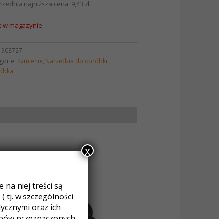
rzednia najniższa cena:
9,43
zł
.
k w magazynie
:
903727
gorie:
Kamienie
,
Narzędzia do obróbki
,
óbka
x
na niej treści są
 tj. w szczególności
cznymi oraz ich
obów przeznaczonych