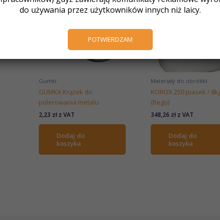
do używania przez użytkowników innych niż laicy.
POTWIERDZAM
Gumki
Materiały do obróbki
GUMKA Krążek do
KOROX 250 piasek / 8k
polerowania metalu
(Bego)
2,23
zł
z VAT
348,26
zł
z VAT
Dodaj do
Dodaj do
koszyka
koszyka