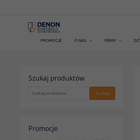
Przejdź
do
treści
PROMOCJE
O NAS
FIRMY
DZ
S
Szukaj produktów
z
u
Szukaj
k
a
j
:
Promocje