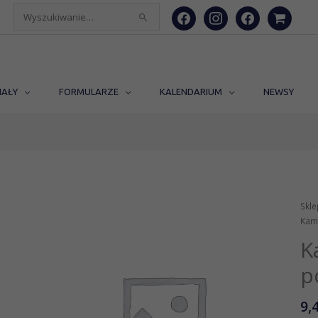
facebook
instagram
facebook
shopping-
Szukaj
cart
dla:
IAŁY
FORMULARZE
KALENDARIUM
NEWSY
Skle
Kami
K
p
9,