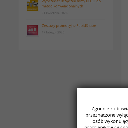
Wyprzedaż urządzeń firmy BEGO do
metod konwencjonalnych
21 kwietnia, 2026
Zestawy promocyjne RapidShape
17 lutego, 2026
Zgodnie z obowią
przeznaczone wyłącz
osób wykonując
pracowników / wspó