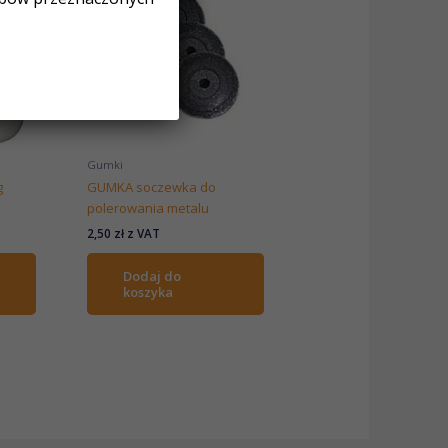
Gumki
g
GUMKA soczewka do
polerowania metalu
2,50
zł
z VAT
Dodaj do
koszyka