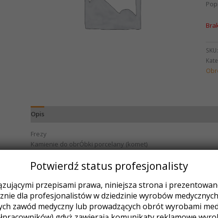
Pop
Bra
SKU
Kate
Obr
Opis
Frezy
Kamienie do obrÓbki porcelany (komet)
Potwierdź status profesjonalisty
Podobne produkty
zującymi przepisami prawa, niniejsza strona i prezentowane 
nie dla profesjonalistów w dziedzinie wyrobów medycznych (
ych zawód medyczny lub prowadzących obrót wyrobami medy
łpracowników) gdyż zawierają komunikaty reklamowe wyr