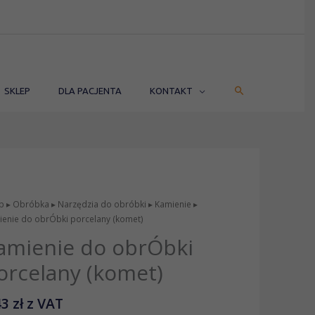
SZUKAJ
SKLEP
DLA PACJENTA
KONTAKT
p
▸
Obróbka
▸
Narzędzia do obróbki
▸
Kamienie
▸
enie do obrÓbki porcelany (komet)
amienie do obrÓbki
orcelany (komet)
43
zł
z VAT