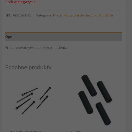
Brak w magazynie
SKU:
0890565045
Kategorie:
Frezy
,
Narzędzia do obróbki
,
Obróbka
Opis
Frez do tworzyw sztucznych – edenta
Podobne produkty