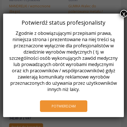
Mandrelki trzymadełka
Gumki
MANDRELKI / wzmocnione
GUMKA Walec do
(Bego)
polerowania metalu /
x
9,27
zł
z VAT
2,02
zł
z VAT
Potwierdź status profesjonalisty
Dodaj do koszyka
Dodaj do koszyka
Zgodnie z obowiązującymi przepisami prawa,
niniejsza strona i prezentowane na niej treści są
przeznaczone wyłącznie dla profesjonalistów w
dziedzinie wyrobów medycznych ( tj. w
szczególności osób wykonujących zawód medyczny
lub prowadzących obrót wyrobami medycznymi
oraz ich pracowników / współpracowników) gdyż
zawierają komunikaty reklamowe wyrobów
przeznaczonych do używania przez użytkowników
innych niż laicy.
Frezy
POTWIERDZAM
FINER SET / Zestaw do
obróbki
342,89
zł
z VAT