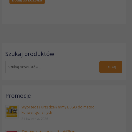
Dodaj do koszyka
S
Szukaj produktów
z
u
k
Szukaj
a
j
:
Promocje
Wyprzedaż urządzeń firmy BEGO do metod
konwencjonalnych
21 kwietnia, 2026
Zestawy promocyjne RapidShape