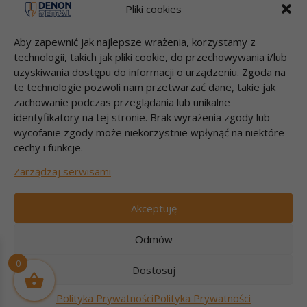
dental.pl
Pliki cookies
Aby zapewnić jak najlepsze wrażenia, korzystamy z
Przelewy
technologii, takich jak pliki cookie, do przechowywania i/lub
Bank Millenium S.A.
uzyskiwania dostępu do informacji o urządzeniu. Zgoda na
95 1160 2202 0000 0000 2812 4826
te technologie pozwoli nam przetwarzać dane, takie jak
DENON DENTAL Sp. z o.o.
zachowanie podczas przeglądania lub unikalne
Łubna 56
identyfikatory na tej stronie. Brak wyrażenia zgody lub
05-532 ŁUBNA
wycofanie zgody może niekorzystnie wpłynąć na niektóre
cechy i funkcje.
Szybki kontakt
Zarządzaj serwisami
Zadzwoń 22 717 58 70
pon-pt godz.9:00-17:00
Akceptuję
e-mail: info@dental.pl
Odmów
0
Dostosuj
Copyright © 2026
Denon Dental
| Dev:
Experto WordPress
Polityka Prywatności
Polityka Prywatności