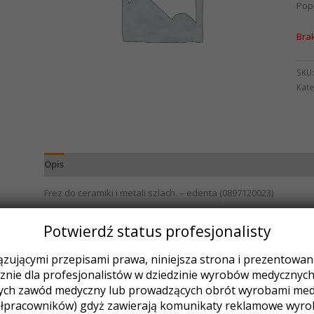
Pop
Bra
SKU
Kate
Opis
Frez do ceramiki i metali szlach. – edenta (0897120023)
Potwierdź status profesjonalisty
Podobne produkty
zującymi przepisami prawa, niniejsza strona i prezentowane 
nie dla profesjonalistów w dziedzinie wyrobów medycznych (
ych zawód medyczny lub prowadzących obrót wyrobami medy
łpracowników) gdyż zawierają komunikaty reklamowe wyr