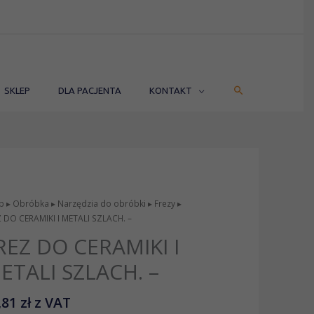
SZUKAJ
SKLEP
DLA PACJENTA
KONTAKT
p
▸
Obróbka
▸
Narzędzia do obróbki
▸
Frezy
▸
 DO CERAMIKI I METALI SZLACH. –
REZ DO CERAMIKI I
ETALI SZLACH. –
,81
zł
z VAT