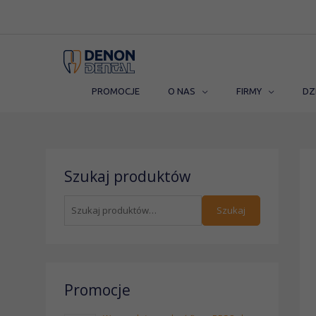
Przejdź
do
treści
PROMOCJE
O NAS
FIRMY
DZ
S
Szukaj produktów
z
u
Szukaj
k
a
j
:
Promocje