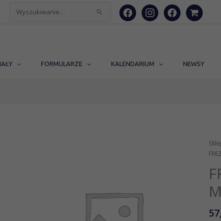
facebook
instagram
facebook
shopping-
Szukaj
cart
dla:
IAŁY
FORMULARZE
KALENDARIUM
NEWSY
Skle
FREZ
F
M
57