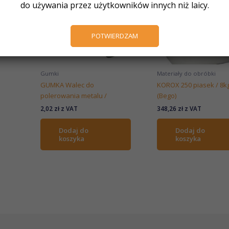
do używania przez użytkowników innych niż laicy.
POTWIERDZAM
Gumki
Materiały do obróbki
GUMKA Walec do
KOROX 250 piasek / 8k
polerowania metalu /
(Bego)
2,02
zł
z VAT
348,26
zł
z VAT
Dodaj do
Dodaj do
koszyka
koszyka