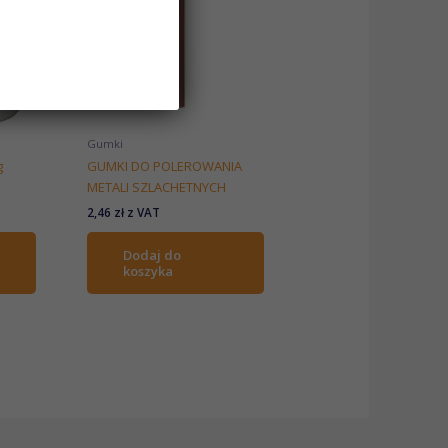
Gumki
g
GUMKI DO POLEROWANIA
METALI SZLACHETNYCH
2,46
zł
z VAT
Dodaj do
koszyka