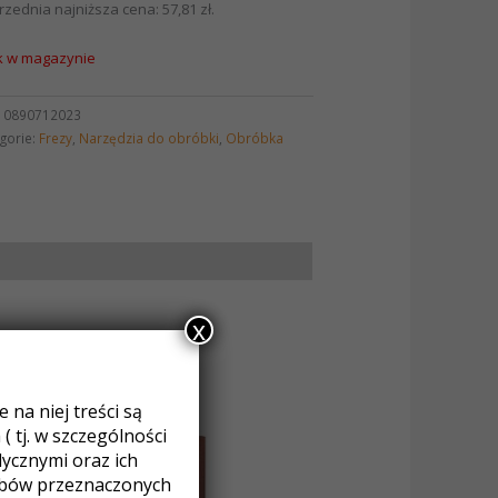
rzednia najniższa cena:
57,81
zł
.
k w magazynie
:
0890712023
gorie:
Frezy
,
Narzędzia do obróbki
,
Obróbka
x
na niej treści są
 tj. w szczególności
cznymi oraz ich
obów przeznaczonych