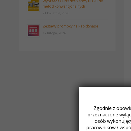
Wyprzedaż urządzeń firmy BEGO do
metod konwencjonalnych
21 kwietnia, 2026
Zestawy promocyjne RapidShape
17 lutego, 2026
Zgodnie z obowią
przeznaczone wyłącz
osób wykonując
pracowników / wspó