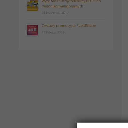
Wyprzedaż urządzeń firmy BEGO do
metod konwencjonalnych
21 kwietnia, 2026
Zestawy promocyjne RapidShape
17 lutego, 2026