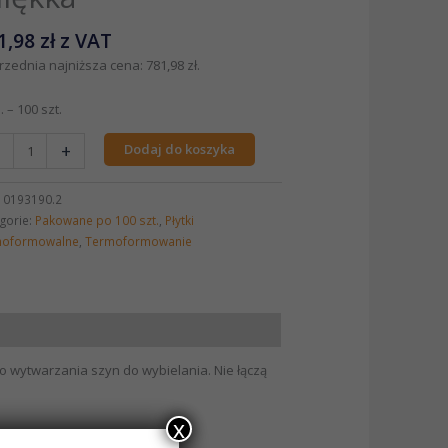
1,98
zł
z VAT
rzednia najniższa cena:
781,98
zł
.
. – 100 szt.
+
Dodaj do koszyka
:
0193190.2
gorie:
Pakowane po 100 szt.
,
Płytki
moformowalne
,
Termoformowanie
do wytwarzania szyn do wybielania. Nie łączą
x