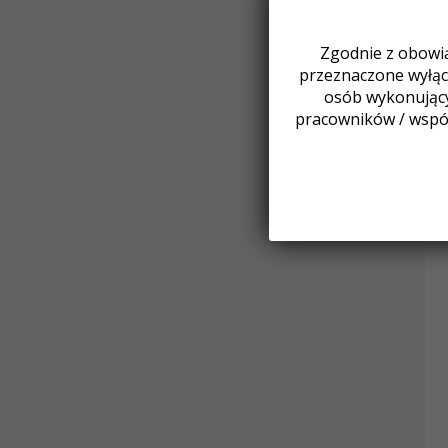
Zgodnie z obowią
przeznaczone wyłącz
osób wykonując
pracowników / wspó