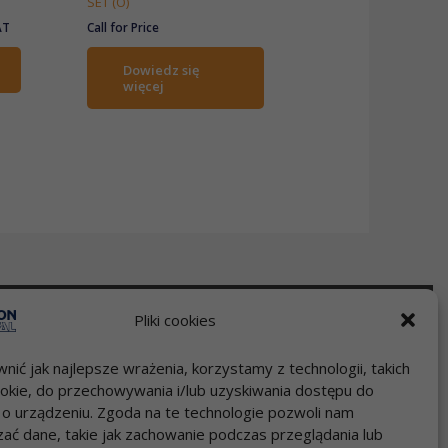
SET (O)
AT
Call for Price
Dowiedz się
więcej
Pliki cookies
Szybki kontakt
nić jak najlepsze wrażenia, korzystamy z technologii, takich
 cookie, do przechowywania i/lub uzyskiwania dostępu do
Zadzwoń 22 717 58 70
i o urządzeniu. Zgoda na te technologie pozwoli nam
pon-pt godz.9:00-17:00
ać dane, takie jak zachowanie podczas przeglądania lub