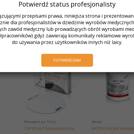
Potwierdź status profesjonalisty
Więcej Informacji
®
Instrukcja użycia BIOPLAST bleach
zującymi przepisami prawa, niniejsza strona i prezentowane 
Tabela wskazań dla tłoczenia
nie dla profesjonalistów w dziedzinie wyrobów medycznych (
®
Karta danych produktu Wybielacz BIOPLAST
ych zawód medyczny lub prowadzących obrót wyrobami medy
łpracowników) gdyż zawierają komunikaty reklamowe wyr
do używania przez użytkowników innych niż laicy.
Podobne produkty
Zakr
POTWIERDZAM
cen:
od
231,
do
548,
Pakowane po 10 szt.
Akryle
COPYPLAST folia elastyczna
BIOCRYL-RESIN samopo