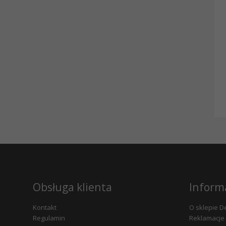
Obsługa klienta
Inform
Kontakt
O sklepie D
Regulamin
Reklamacje 