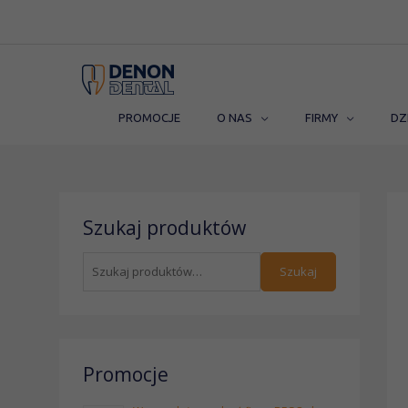
Przejdź
do
treści
PROMOCJE
O NAS
FIRMY
DZ
S
Szukaj produktów
z
u
Szukaj
k
a
j
:
Promocje