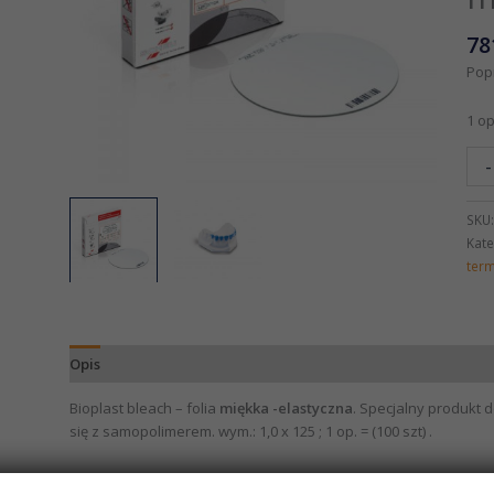
78
Pop
1 op
-
SKU
Kate
ter
Opis
Bioplast bleach – folia
miękka -elastyczna
. Specjalny produkt 
się z samopolimerem. wym.: 1,0 x 125 ; 1 op. = (100 szt) .