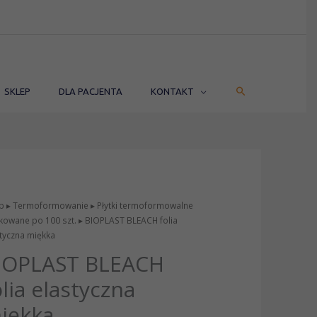
SZUKAJ
SKLEP
DLA PACJENTA
KONTAKT
ć
p
▸
Termoformowanie
▸
Płytki termoformowalne
PLAST
kowane po 100 szt.
▸ BIOPLAST BLEACH folia
ACH
tyczna miękka
a
IOPLAST BLEACH
styczna
kka
olia elastyczna
iękka