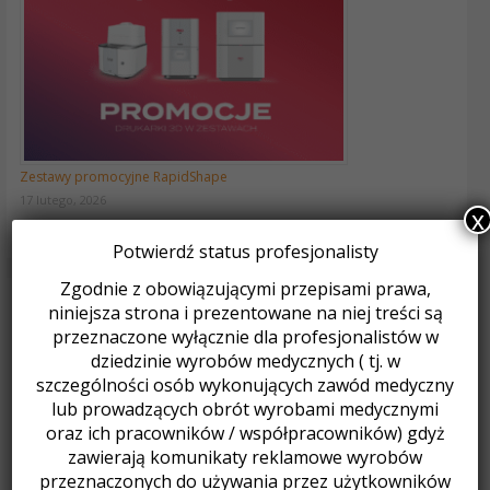
Zestawy promocyjne RapidShape
17 lutego, 2026
x
Potwierdź status profesjonalisty
Zgodnie z obowiązującymi przepisami prawa,
niniejsza strona i prezentowane na niej treści są
Aktualności
przeznaczone wyłącznie dla profesjonalistów w
VITA EXCELLENCE AWARD 2027 – VITA ENAMIC
dziedzinie wyrobów medycznych ( tj. w
Tymczasowa zmiana w dostawach na terenie Warszawy
szczególności osób wykonujących zawód medyczny
lub prowadzących obrót wyrobami medycznymi
Oferta pracy: Asystent Działu Sprzedaży
oraz ich pracowników / współpracowników) gdyż
Wyprzedaż urządzeń firmy BEGO do metod konwencjonalnych
zawierają komunikaty reklamowe wyrobów
Ministar Black Edition – 100 lecie Scheu-Dental!
przeznaczonych do używania przez użytkowników