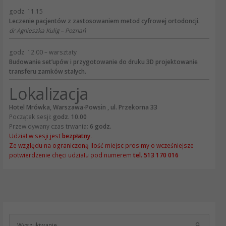
godz. 11.15
Leczenie pacjentów z zastosowaniem metod cyfrowej ortodoncji.
dr Agnieszka Kulig – Poznań
godz. 12.00 – warsztaty
Budowanie set’upów i przygotowanie do druku 3D
projektowanie
transferu zamków stałych.
Lokalizacja
Hotel Mrówka, Warszawa-Powsin , ul. Przekorna 33
Początek sesji:
godz. 10.00
Przewidywany czas trwania:
6 godz.
Udział w sesji jest
bezpłatny
.
Ze względu na ograniczoną ilość miejsc prosimy o wcześniejsze
potwierdzenie chęci udziału pod numerem
tel. 513 170 016
S