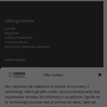
Obsługa klienta
Kontakt
Regulamin
Polityka Prywatności
Lista dostawców
Rejestracja i składanie zamówień
Informacje
O sklepie Denon Dental
Reklamacje i zwroty
Pliki cookies
dental.pl
Aby zapewnić jak najlepsze wrażenia, korzystamy z
Przelewy
technologii, takich jak pliki cookie, do przechowywania i/lub
uzyskiwania dostępu do informacji o urządzeniu. Zgoda na
Bank Millenium S.A.
te technologie pozwoli nam przetwarzać dane, takie jak
95 1160 2202 0000 0000 2812 4826
DENON DENTAL Sp. z o.o.