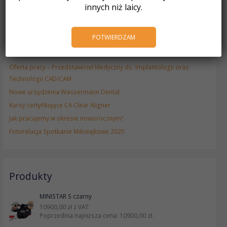
VITA VIONIC® BASE RESIN FLEX
innych niż laicy.
Zestawy promocyjne RapidShape
Frezarka Roland DWX-53DC
POTWIERDZAM
Frezarka Roland DWX-43W
Drukarka 3D ASIGA Max 2
Oferta pracy – Przedstawiciel Medyczny ds. Implantologii oraz
Technologii CAD/CAM
Nowe urządzenia Wassermann Dental
Kursy certyfikujące CA Clear Aligner
Jak pracujemy w okresie noworocznym?
Fotorelacja Spotkanie Mikołajkowe 2025
Produkty
MINISTAR S czarny
10900,00
zł
z VAT
Poprzednia najniższa cena:
10900,00
zł
.