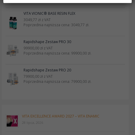
VITA VIONIC® BASE RESIN FLEX
3049,77
zł
z VAT
Poprzednia najniższa cena:
3049,77
zł
.
Rapidshape Zestaw PRO 30
99900,00
zł
z VAT
Poprzednia najniższa cena:
99900,00
zł
.
Rapidshape Zestaw PRO 20
79900,00
zł
z VAT
Poprzednia najniższa cena:
79900,00
zł
.
VITA EXCELLENCE AWARD 2027 – VITA ENAMIC
28 lipca, 2026