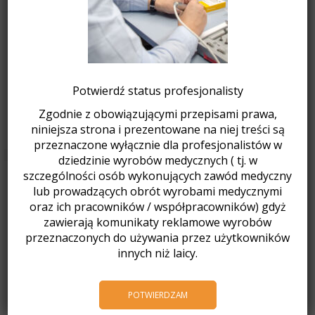
Drukarka 3D ASIGA Max 2
Oferta pracy – Przedstawiciel Medyczny ds. Implantologii oraz
Technologii CAD/CAM
Nowe urządzenia Wassermann Dental
Kursy certyfikujące CA Clear Aligner
Potwierdź status profesjonalisty
Jak pracujemy w okresie noworocznym?
Zgodnie z obowiązującymi przepisami prawa,
Fotorelacja Spotkanie Mikołajkowe 2025
niniejsza strona i prezentowane na niej treści są
przeznaczone wyłącznie dla profesjonalistów w
dziedzinie wyrobów medycznych ( tj. w
szczególności osób wykonujących zawód medyczny
Produkty
lub prowadzących obrót wyrobami medycznymi
oraz ich pracowników / współpracowników) gdyż
MINISTAR S czarny
zawierają komunikaty reklamowe wyrobów
10900,00
zł
z VAT
przeznaczonych do używania przez użytkowników
Poprzednia najniższa cena:
10900,00
zł
.
innych niż laicy.
MINISTAR S
POTWIERDZAM
10200,01
zł
z VAT
Poprzednia najniższa cena:
10200,01
zł
.