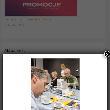
Zestawy promocyjne RapidShape
17 lutego, 2026
Aktualności
x
VITA EXCELLENCE AWARD 2027 – VITA ENAMIC
Tymczasowa zmiana w dostawach na terenie Warszawy
Oferta pracy: Asystent Działu Sprzedaży
Wyprzedaż urządzeń firmy BEGO do metod konwencjonalnych
Ministar Black Edition – 100 lecie Scheu-Dental!
VITA VIONIC® BASE RESIN FLEX
Zestawy promocyjne RapidShape
Frezarka Roland DWX-53DC
Frezarka Roland DWX-43W