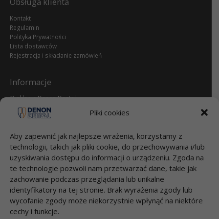
Obsługa klienta
Kontakt
Regulamin
Polityka Prywatności
Lista dostawców
Rejestracja i składanie zamówień
Informacje
O sklepie Denon Dental
Reklamacje i zwroty
Pliki cookies
dental.pl
Aby zapewnić jak najlepsze wrażenia, korzystamy z
Przelewy
technologii, takich jak pliki cookie, do przechowywania i/lub
uzyskiwania dostępu do informacji o urządzeniu. Zgoda na
Bank Millenium S.A.
te technologie pozwoli nam przetwarzać dane, takie jak
95 1160 2202 0000 0000 2812 4826
DENON DENTAL Sp. z o.o.
zachowanie podczas przeglądania lub unikalne
Łubna 56
identyfikatory na tej stronie. Brak wyrażenia zgody lub
05-532 ŁUBNA
wycofanie zgody może niekorzystnie wpłynąć na niektóre
cechy i funkcje.