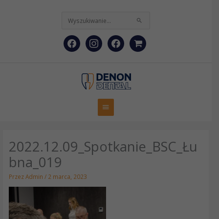
Przejdź
facebook
instagram
facebook
shopping-
do
treści
Szukaj
cart
dla:
Główne
menu
2022.12.09_Spotkanie_BSC_Łu
bna_019
Przez
Admin
/
2 marca, 2023