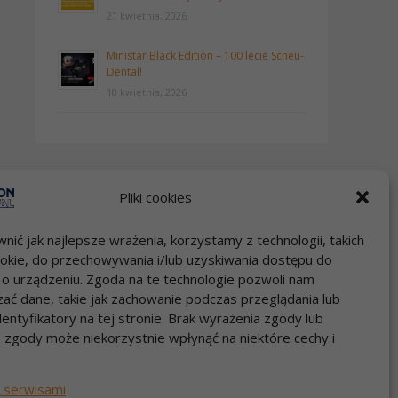
21 kwietnia, 2026
Ministar Black Edition – 100 lecie Scheu-
Dental!
10 kwietnia, 2026
Pliki cookies
nić jak najlepsze wrażenia, korzystamy z technologii, takich
Szybki kontakt
 cookie, do przechowywania i/lub uzyskiwania dostępu do
Zadzwoń 22 717 58 70
i o urządzeniu. Zgoda na te technologie pozwoli nam
pon-pt godz.9:00-17:00
ać dane, takie jak zachowanie podczas przeglądania lub
e-mail: info@dental.pl
dentyfikatory na tej stronie. Brak wyrażenia zgody lub
 zgody może niekorzystnie wpłynąć na niektóre cechy i
 serwisami