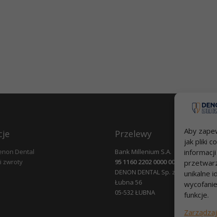
Aby zapew
cje
Przelewy
jak pliki
enon Dental
Bank Millenium S.A.
informacj
i zwroty
95 1160 2202 0000 0000 2812 4826
przetwarz
DENON DENTAL Sp. z o.o.
unikalne i
Łubna 56
wycofanie
05-532 ŁUBNA
funkcje.
Zarządzaj