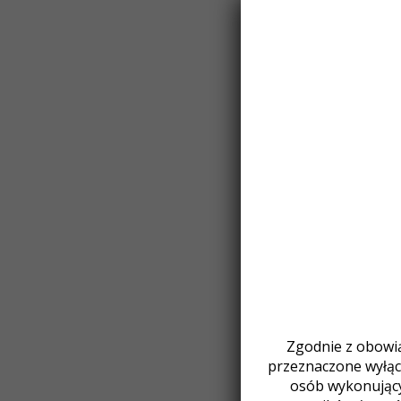
Zgodnie z obowią
przeznaczone wyłącz
osób wykonując