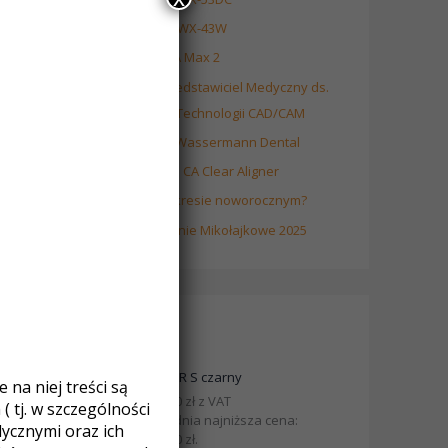
Frezarka Roland DWX-43W
Drukarka 3D ASIGA Max 2
Oferta pracy – Przedstawiciel Medyczny ds.
Implantologii oraz Technologii CAD/CAM
Nowe urządzenia Wassermann Dental
Kursy certyfikujące CA Clear Aligner
Jak pracujemy w okresie noworocznym?
Fotorelacja Spotkanie Mikołajkowe 2025
Produkty
MINISTAR S czarny
na niej treści są
10900,00
zł
z VAT
 tj. w szczególności
Poprzednia najniższa cena:
cznymi oraz ich
10900,00
zł
.