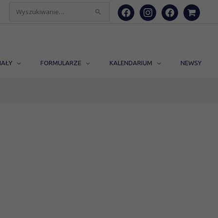
facebook
instagram
facebook
shopping-
Szukaj
cart
dla:
IAŁY
FORMULARZE
KALENDARIUM
NEWSY