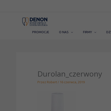
Przejdź
do
treści
PROMOCJE
O NAS
FIRMY
DZ
Durolan_czerwony
Przez
Robert
/
16 czerwca, 2019