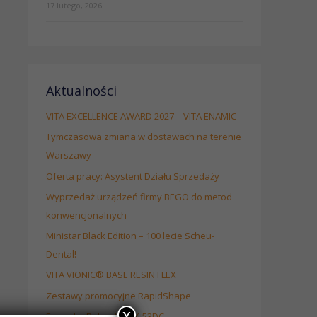
17 lutego, 2026
Aktualności
VITA EXCELLENCE AWARD 2027 – VITA ENAMIC
Tymczasowa zmiana w dostawach na terenie
Warszawy
Oferta pracy: Asystent Działu Sprzedaży
Wyprzedaż urządzeń firmy BEGO do metod
konwencjonalnych
Ministar Black Edition – 100 lecie Scheu-
Dental!
VITA VIONIC® BASE RESIN FLEX
Zestawy promocyjne RapidShape
x
Frezarka Roland DWX-53DC