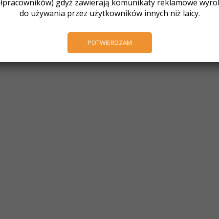
łpracowników) gdyż zawierają komunikaty reklamowe wyr
do używania przez użytkowników innych niż laicy.
POTWIERDZAM