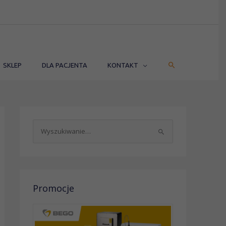
SZUKAJ
SKLEP
DLA PACJENTA
KONTAKT
S
z
u
k
a
Promocje
j
d
l