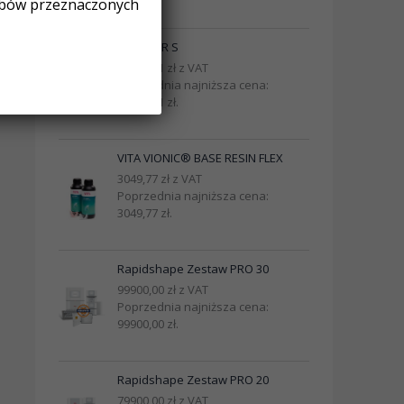
obów przeznaczonych
MINISTAR S
10200,01
zł
z VAT
Poprzednia najniższa cena:
10200,01
zł
.
VITA VIONIC® BASE RESIN FLEX
3049,77
zł
z VAT
Poprzednia najniższa cena:
3049,77
zł
.
Rapidshape Zestaw PRO 30
99900,00
zł
z VAT
Poprzednia najniższa cena:
99900,00
zł
.
Rapidshape Zestaw PRO 20
79900,00
zł
z VAT