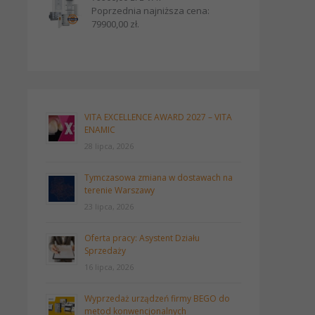
Poprzednia najniższa cena:
79900,00
zł
.
VITA EXCELLENCE AWARD 2027 – VITA
ENAMIC
28 lipca, 2026
Tymczasowa zmiana w dostawach na
terenie Warszawy
23 lipca, 2026
Oferta pracy: Asystent Działu
Sprzedaży
16 lipca, 2026
Wyprzedaż urządzeń firmy BEGO do
metod konwencjonalnych