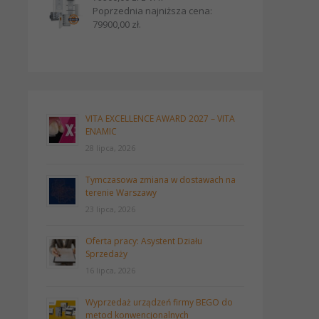
Poprzednia najniższa cena:
79900,00
zł
.
VITA EXCELLENCE AWARD 2027 – VITA
ENAMIC
28 lipca, 2026
Tymczasowa zmiana w dostawach na
terenie Warszawy
23 lipca, 2026
Oferta pracy: Asystent Działu
Sprzedaży
16 lipca, 2026
Wyprzedaż urządzeń firmy BEGO do
metod konwencjonalnych