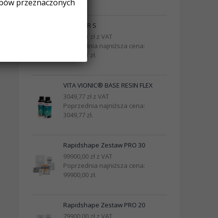
obów przeznaczonych
MINISTAR S
10200,01
zł
z VAT
Poprzednia najniższa cena:
10200,01
zł
.
VITA VIONIC® BASE RESIN FLEX
3049,77
zł
z VAT
Poprzednia najniższa cena:
3049,77
zł
.
Rapidshape Zestaw PRO 30
99900,00
zł
z VAT
Poprzednia najniższa cena:
99900,00
zł
.
Rapidshape Zestaw PRO 20
79900,00
zł
z VAT