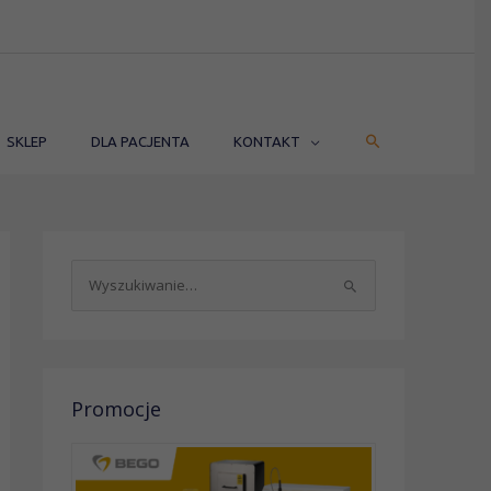
SZUKAJ
SKLEP
DLA PACJENTA
KONTAKT
S
z
u
k
a
Promocje
j
d
l