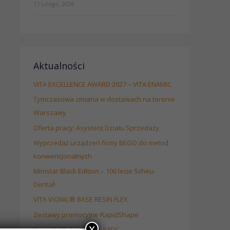
17 lutego, 2026
Aktualności
VITA EXCELLENCE AWARD 2027 – VITA ENAMIC
Tymczasowa zmiana w dostawach na terenie
Warszawy
Oferta pracy: Asystent Działu Sprzedaży
Wyprzedaż urządzeń firmy BEGO do metod
konwencjonalnych
Ministar Black Edition – 100 lecie Scheu-
Dental!
VITA VIONIC® BASE RESIN FLEX
Zestawy promocyjne RapidShape
x
Frezarka Roland DWX-53DC