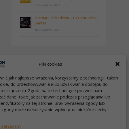
21 kwietnia, 2026
Ministar Black Edition – 100 lecie Scheu-
Dental!
10 kwietnia, 2026
Pliki cookies
nić jak najlepsze wrażenia, korzystamy z technologii, takich
Szybki kontakt
 cookie, do przechowywania i/lub uzyskiwania dostępu do
Zadzwoń 22 717 58 70
i o urządzeniu. Zgoda na te technologie pozwoli nam
pon-pt godz.9:00-17:00
ać dane, takie jak zachowanie podczas przeglądania lub
e-mail: info@dental.pl
dentyfikatory na tej stronie. Brak wyrażenia zgody lub
 zgody może niekorzystnie wpłynąć na niektóre cechy i
 serwisami