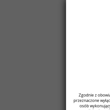
Zgodnie z obowią
przeznaczone wyłącz
osób wykonując