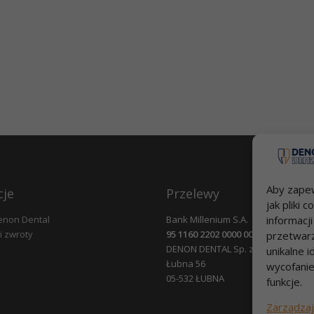
Aby zapew
cje
Przelewy
jak pliki
enon Dental
Bank Millenium S.A.
informacj
i zwroty
95 1160 2202 0000 0000 2812 4826
przetwarz
DENON DENTAL Sp. z o.o.
unikalne i
Łubna 56
wycofanie
05-532 ŁUBNA
funkcje.
Zarządzaj