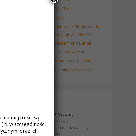
Frezarka Roland DWX-43W
Drukarka 3D ASIGA Max 2
Oferta pracy – Przedstawiciel Medyczny ds.
Implantologii oraz Technologii CAD/CAM
Nowe urządzenia Wassermann Dental
Kursy certyfikujące CA Clear Aligner
Jak pracujemy w okresie noworocznym?
Fotorelacja Spotkanie Mikołajkowe 2025
Produkty
MINISTAR S czarny
na niej treści są
10900,00
zł
z VAT
 tj. w szczególności
Poprzednia najniższa cena:
cznymi oraz ich
10900,00
zł
.