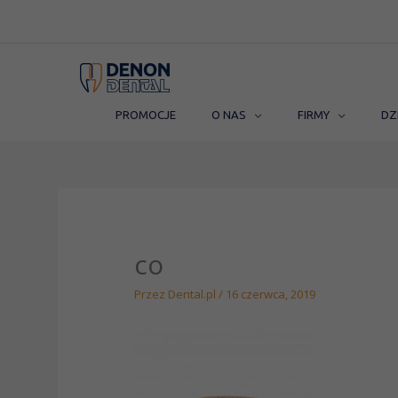
Przejdź
do
treści
PROMOCJE
O NAS
FIRMY
DZ
co
Przez
Dental.pl
/
16 czerwca, 2019