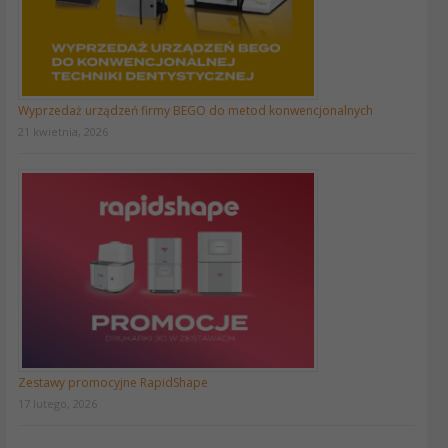
Wyprzedaż urządzeń firmy BEGO do metod konwencjonalnych
21 kwietnia, 2026
Zestawy promocyjne RapidShape
17 lutego, 2026