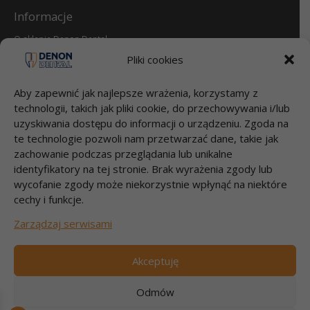
Informacje
O sklepie Denon Dental
Reklamacje i zwroty
Pliki cookies
dental.pl
Aby zapewnić jak najlepsze wrażenia, korzystamy z
Przelewy
technologii, takich jak pliki cookie, do przechowywania i/lub
uzyskiwania dostępu do informacji o urządzeniu. Zgoda na
Bank Millenium S.A.
te technologie pozwoli nam przetwarzać dane, takie jak
95 1160 2202 0000 0000 2812 4826
DENON DENTAL Sp. z o.o.
zachowanie podczas przeglądania lub unikalne
Łubna 56
identyfikatory na tej stronie. Brak wyrażenia zgody lub
05-532 ŁUBNA
wycofanie zgody może niekorzystnie wpłynąć na niektóre
cechy i funkcje.
Szybki kontakt
Zarządzaj serwisami
Zadzwoń 22 717 58 70
pon-pt godz.9:00-17:00
Akceptuję
e-mail: info@dental.pl
Odmów