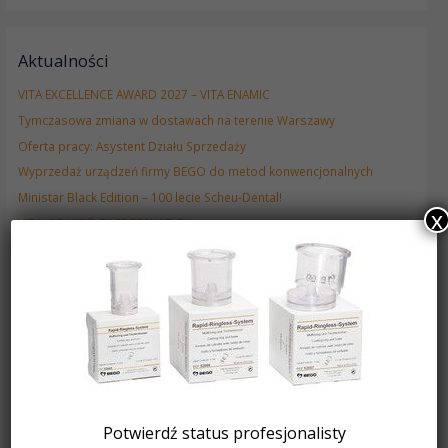
Aktualności
VITA EXCELLENCE AWARD 2027 – VITA ENAMIC
Tymczasowa zmiana w dostawach na terenie Warszawy
Oferta pracy: Asystent Działu Sprzedaży
Wyprzedaż urządzeń firmy BEGO do metod konwencjonalnych
Ministar Black Edition – 100 lecie Scheu-Dental!
x
VITA VIONIC® BASE RESIN FLEX
Zestawy promocyjne RapidShape
Frezarka Roland DWX-53DC
Frezarka Roland DWX-43W
Drukarka 3D ASIGA Max 2
Oferta pracy – Przedstawiciel Medyczny ds. Implantologii oraz
Technologii CAD/CAM
Nowe urządzenia Wassermann Dental
Kursy certyfikujące CA Clear Aligner
Potwierdź status profesjonalisty