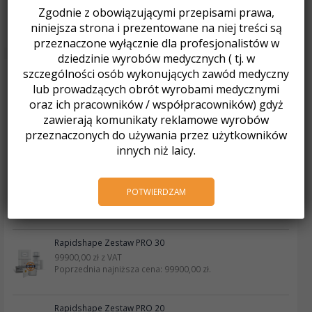
Jak pracujemy w okresie noworocznym?
Zgodnie z obowiązującymi przepisami prawa,
Fotorelacja Spotkanie Mikołajkowe 2025
niniejsza strona i prezentowane na niej treści są
przeznaczone wyłącznie dla profesjonalistów w
dziedzinie wyrobów medycznych ( tj. w
szczególności osób wykonujących zawód medyczny
Produkty
lub prowadzących obrót wyrobami medycznymi
oraz ich pracowników / współpracowników) gdyż
MINISTAR S
zawierają komunikaty reklamowe wyrobów
10200,01
zł
z VAT
przeznaczonych do używania przez użytkowników
Poprzednia najniższa cena:
10200,01
zł
.
innych niż laicy.
VITA VIONIC® BASE RESIN FLEX
POTWIERDZAM
3049,77
zł
z VAT
Poprzednia najniższa cena:
3049,77
zł
.
Rapidshape Zestaw PRO 30
99900,00
zł
z VAT
Poprzednia najniższa cena:
99900,00
zł
.
Rapidshape Zestaw PRO 20