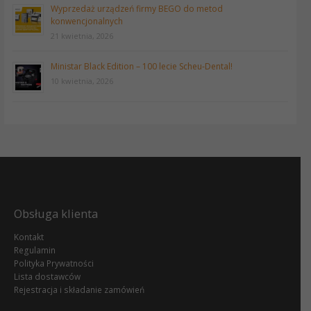
Wyprzedaż urządzeń firmy BEGO do metod
konwencjonalnych
21 kwietnia, 2026
Ministar Black Edition – 100 lecie Scheu-Dental!
10 kwietnia, 2026
Obsługa klienta
Kontakt
Regulamin
Polityka Prywatności
Lista dostawców
Rejestracja i składanie zamówień