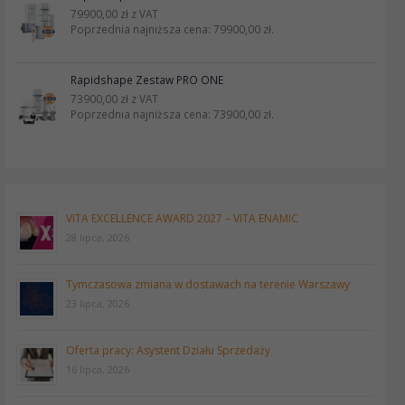
79900,00
zł
z VAT
Poprzednia najniższa cena:
79900,00
zł
.
Rapidshape Zestaw PRO ONE
73900,00
zł
z VAT
Poprzednia najniższa cena:
73900,00
zł
.
VITA EXCELLENCE AWARD 2027 – VITA ENAMIC
28 lipca, 2026
Tymczasowa zmiana w dostawach na terenie Warszawy
23 lipca, 2026
Oferta pracy: Asystent Działu Sprzedaży
16 lipca, 2026