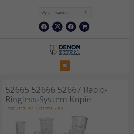
Przejdź
facebook
instagram
facebook
shopping-
do
treści
Szukaj
cart
dla:
Główne
menu
52665 52666 52667 Rapid-
Ringless-System Kopie
Przez
Dental.pl
/
16 czerwca, 2019