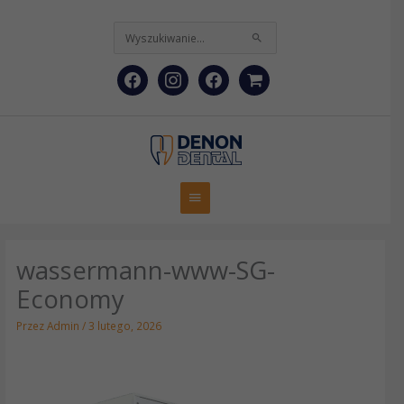
Przejdź
facebook
instagram
facebook
shopping-
do
treści
Szukaj
cart
dla:
Główne
menu
wassermann-www-SG-
Economy
Przez
Admin
/
3 lutego, 2026