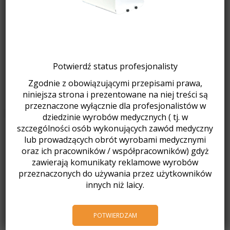
Drukarka 3D ASIGA Max 2
Oferta pracy – Przedstawiciel Medyczny ds. Implantologii oraz
Technologii CAD/CAM
Nowe urządzenia Wassermann Dental
Kursy certyfikujące CA Clear Aligner
Potwierdź status profesjonalisty
Jak pracujemy w okresie noworocznym?
Zgodnie z obowiązującymi przepisami prawa,
Fotorelacja Spotkanie Mikołajkowe 2025
niniejsza strona i prezentowane na niej treści są
przeznaczone wyłącznie dla profesjonalistów w
dziedzinie wyrobów medycznych ( tj. w
szczególności osób wykonujących zawód medyczny
Produkty
lub prowadzących obrót wyrobami medycznymi
oraz ich pracowników / współpracowników) gdyż
MINISTAR S czarny
zawierają komunikaty reklamowe wyrobów
10900,00
zł
z VAT
przeznaczonych do używania przez użytkowników
Poprzednia najniższa cena:
10900,00
zł
.
innych niż laicy.
MINISTAR S
POTWIERDZAM
10200,01
zł
z VAT
Poprzednia najniższa cena:
10200,01
zł
.