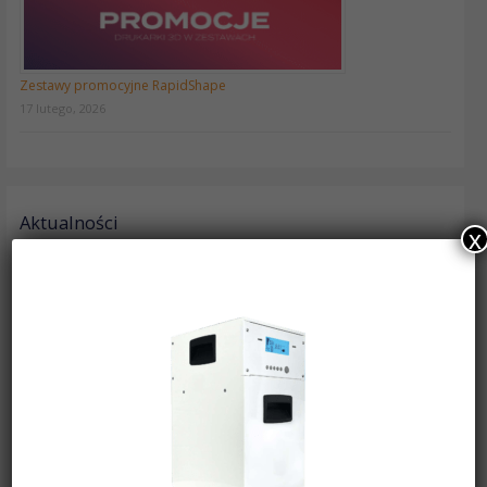
Zestawy promocyjne RapidShape
17 lutego, 2026
Aktualności
x
VITA EXCELLENCE AWARD 2027 – VITA ENAMIC
Tymczasowa zmiana w dostawach na terenie Warszawy
Oferta pracy: Asystent Działu Sprzedaży
Wyprzedaż urządzeń firmy BEGO do metod konwencjonalnych
Ministar Black Edition – 100 lecie Scheu-Dental!
VITA VIONIC® BASE RESIN FLEX
Zestawy promocyjne RapidShape
Frezarka Roland DWX-53DC
Frezarka Roland DWX-43W