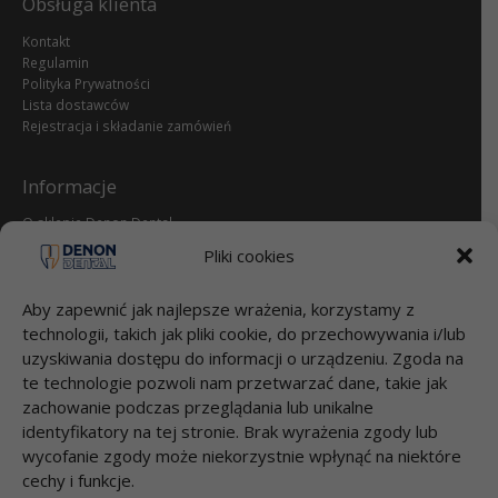
Obsługa klienta
Kontakt
Regulamin
Polityka Prywatności
Lista dostawców
Rejestracja i składanie zamówień
Informacje
O sklepie Denon Dental
Reklamacje i zwroty
Pliki cookies
dental.pl
Aby zapewnić jak najlepsze wrażenia, korzystamy z
Przelewy
technologii, takich jak pliki cookie, do przechowywania i/lub
uzyskiwania dostępu do informacji o urządzeniu. Zgoda na
Bank Millenium S.A.
te technologie pozwoli nam przetwarzać dane, takie jak
95 1160 2202 0000 0000 2812 4826
DENON DENTAL Sp. z o.o.
zachowanie podczas przeglądania lub unikalne
Łubna 56
identyfikatory na tej stronie. Brak wyrażenia zgody lub
05-532 ŁUBNA
wycofanie zgody może niekorzystnie wpłynąć na niektóre
cechy i funkcje.