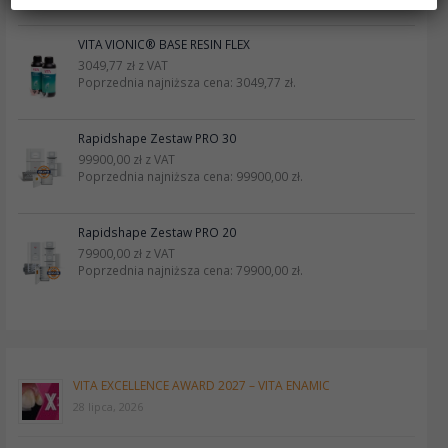
VITA VIONIC® BASE RESIN FLEX
3049,77
zł
z VAT
Poprzednia najniższa cena:
3049,77
zł
.
Rapidshape Zestaw PRO 30
99900,00
zł
z VAT
Poprzednia najniższa cena:
99900,00
zł
.
Rapidshape Zestaw PRO 20
79900,00
zł
z VAT
Poprzednia najniższa cena:
79900,00
zł
.
VITA EXCELLENCE AWARD 2027 – VITA ENAMIC
28 lipca, 2026